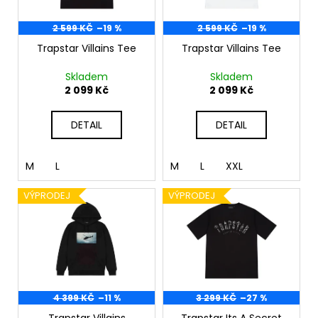
p
ů
a
r
2 599 KČ
–19 %
2 599 KČ
–19 %
j
o
Trapstar Villains Tee
Trapstar Villains Tee
í
d
t
Skladem
Skladem
u
?
2 099 Kč
2 099 Kč
k
t
DETAIL
DETAIL
ů
HLEDAT
M
L
M
L
XXL
VÝPRODEJ
VÝPRODEJ
D
o
p
o
r
4 399 KČ
–11 %
3 299 KČ
–27 %
u