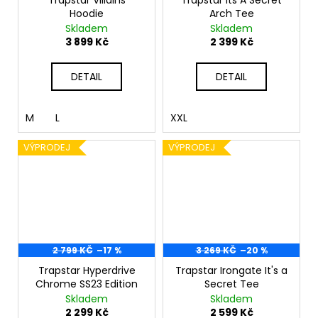
č
Trapstar Villains
Trapstar Its A Secret
Hoodie
Arch Tee
u
Skladem
Skladem
j
3 899 Kč
2 399 Kč
e
m
DETAIL
DETAIL
e
M
L
XXL
NIKE
DUNK
LOW
VÝPRODEJ
VÝPRODEJ
CAMPFIRE
ORANGE
3
999
Kč
2 799 KČ
–17 %
3 269 KČ
–20 %
Trapstar Hyperdrive
Trapstar Irongate It's a
Chrome SS23 Edition
Secret Tee
Skladem
Skladem
2 299 Kč
2 599 Kč