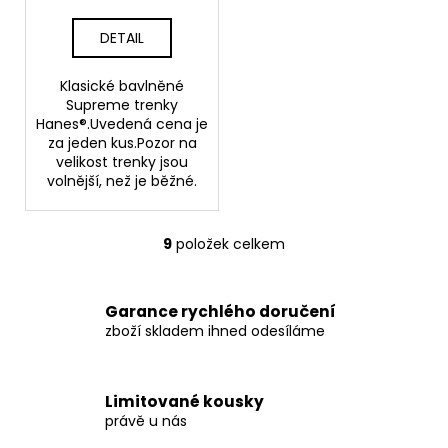
DETAIL
Klasické bavlněné
Supreme trenky
Hanes®.Uvedená cena je
za jeden kus.Pozor na
velikost trenky jsou
volnější, než je běžné.
9
položek celkem
O
v
l
Garance rychlého doručení
á
zboží skladem ihned odesíláme
d
a
c
Limitované kousky
í
právě u nás
p