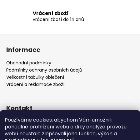
r
v
Vrácení zboží
k
vrácení zboží do 14 dnů
y
v
ý
Z
p
á
i
Informace
p
s
a
u
Obchodní podmínky
t
Podmínky ochrany osobních údajů
í
Velikostní tabulky oblečení
Vrácení a reklamace zboží
Kontakt
Používáme cookies, abychom Vám umožnili
support
@
vstore.cz
pohodlné prohlížení webu a díky analýze provozu
+420722092895
webu neustále zlepšovali jeho funkce, výkon a