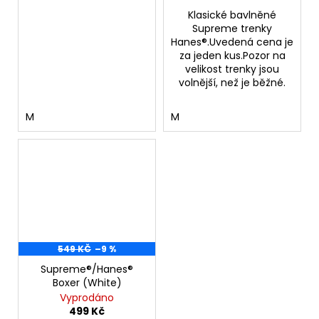
Klasické bavlněné
Supreme trenky
Hanes®.Uvedená cena je
za jeden kus.Pozor na
velikost trenky jsou
volnější, než je běžné.
M
M
549 KČ
–9 %
Supreme®/Hanes®
Boxer (White)
Vyprodáno
499 Kč