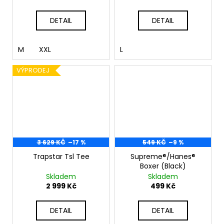
DETAIL
DETAIL
M
XXL
L
VÝPRODEJ
3 629 KČ
–17 %
549 KČ
–9 %
Trapstar Tsl Tee
Supreme®/Hanes®
Boxer (Black)
Skladem
Skladem
2 999 Kč
499 Kč
DETAIL
DETAIL