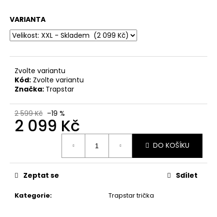
a
VARIANTA
j
í
t
?
Zvolte variantu
Kód:
Zvolte variantu
Značka:
Trapstar
HLEDAT
2 599 Kč
–19 %
2 099 Kč
Měrná
DO KOŠÍKU
cena:
D
o
p
Zeptat se
Sdílet
o
r
Kategorie
:
Trapstar trička
u