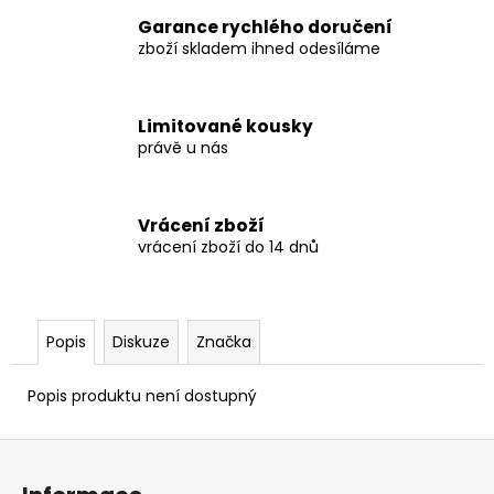
č
u
Garance rychlého doručení
j
zboží skladem ihned odesíláme
e
m
e
Limitované kousky
právě u nás
PALACE
WEDGE
Vrácení zboží
T-
SHIRT
vrácení zboží do 14 dnů
2
179
Kč
Popis
Diskuze
Značka
Popis produktu není dostupný
Z
á