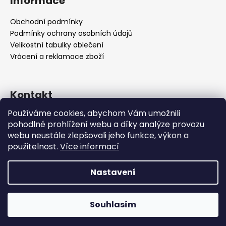
Informace
p
a
Obchodní podmínky
t
Podmínky ochrany osobních údajů
í
Velikostní tabulky oblečení
Vrácení a reklamace zboží
Kontakt
Používáme cookies, abychom Vám umožnili
support
@
vstore.cz
pohodlné prohlížení webu a díky analýze provozu
+420722092895
webu neustále zlepšovali jeho funkce, výkon a
použitelnost.
Více informací
Nastavení
Vytvořil Shoptet
Souhlasím
Copyright 2026
VSTORE
. Všechna práva vyhrazena.