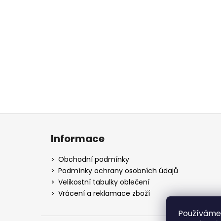
499 Kč
Původně:
549 Kč
Z
á
Informace
p
a
Obchodní podmínky
t
Podmínky ochrany osobních údajů
í
Velikostní tabulky oblečení
Vrácení a reklamace zboží
Používáme