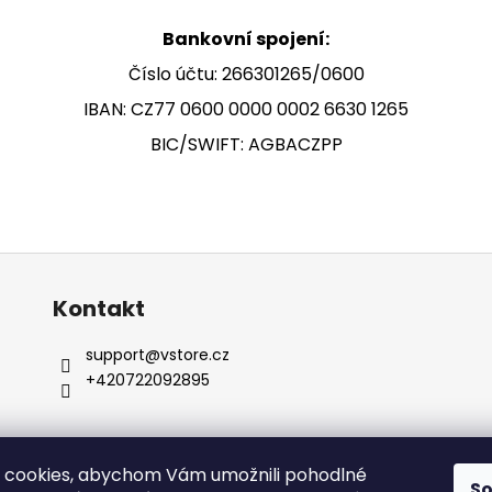
SHIRT
CAMP CAP
2 199 Kč
2 789 Kč
Bankovní spojení:
Číslo účtu: 266301265/0600
IBAN: CZ77 0600 0000 0002 6630 1265
BIC/SWIFT: AGBACZPP
Kontakt
support
@
vstore.cz
+420722092895
 cookies, abychom Vám umožnili pohodlné
S