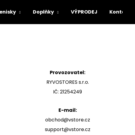
enisky
Doplňky
VÝPRODEJ
Kontakt
Co potřebujete najít?
HLEDAT
Provozovatel:
Doporučujeme
RYVOSTORES s.r.o.
IČ: 21254249
E-mail:
obchod@vstore.cz
support@vstore.cz
PLEASURES EXPAND HEAVYWEIGHT T-
SUPREME OVER