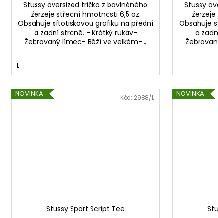
Stüssy oversized tričko z bavlněného
Stüssy ov
žerzeje střední hmotnosti 6,5 oz.
žerzeje
Obsahuje sítotiskovou grafiku na přední
Obsahuje sí
a zadní straně. - Krátký rukáv-
a zadn
Žebrovaný límec- Běží ve velkém-...
Žebrovaný
L
NOVINKA
NOVINKA
Kód:
2988/L
Stüssy Sport Script Tee
Stü