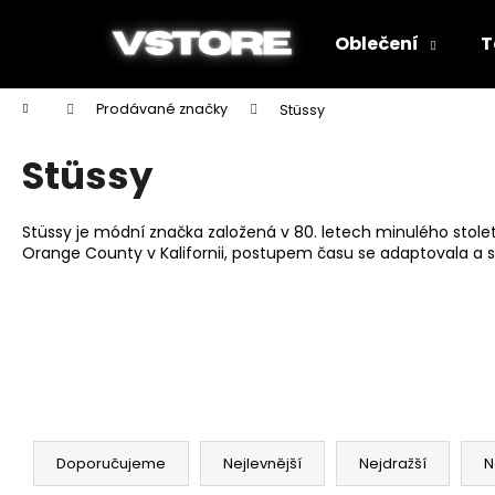
K
Přejít
na
o
Oblečení
T
obsah
Zpět
Zpět
š
do
do
í
Domů
Prodávané značky
Stüssy
k
obchodu
obchodu
Stüssy
Stüssy
je módní značka založená v 80. letech minulého stolet
Orange County
v
Kalifornii
, postupem času se adaptovala a s
Ř
a
Doporučujeme
Nejlevnější
Nejdražší
N
SUPREME®/HANES® BOXER (BLACK)