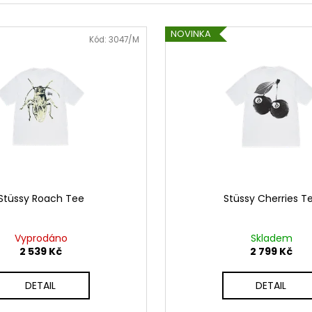
2 499 Kč
4 839 Kč
NOVINKA
Kód:
3047/M
Stüssy Roach Tee
Stüssy Cherries T
Vyprodáno
Skladem
2 539 Kč
2 799 Kč
DETAIL
DETAIL