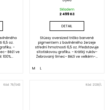
Dyed
Skladem
2 499 Kč
DETAIL
bavlněného
Stüssy oversized tričko barvené
 6,5 oz.
pigmentem z bavlněného žerzeje
rafiku. -
střední hmotnosti 6,5 oz. Představuje
ec- Běží ve
sítotiskovou grafiku. - Krátký rukáv-
 100%...
Žebrovaný límec- Běží ve velkém-...
M
L
Kód:
76/S43
Kód:
2128/L