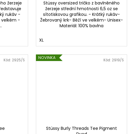
ého žerzeje
Stüssy oversized tričko z bavlněného
Představuje
žerzeje střední hmotnosti 6,5 oz se
tký rukáv -
sítotiskovou grafikou. - Krátký rukáv-
e velkém -
Žebrovaný krk- Běží ve velkém- Unisex-
.
Materiál: 100% bavlna
XL
NOVINKA
Kód:
2925/S
Kód:
2919/S
Tee
Stüssy Burly Threads Tee Pigment