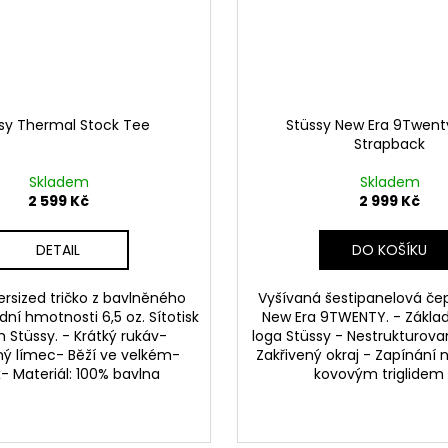
sy Thermal Stock Tee
Stüssy New Era 9Twent
Strapback
Skladem
Skladem
2 599 Kč
2 999 Kč
DETAIL
DO KOŠÍKU
ersized tričko z bavlněného
Vyšívaná šestipanelová če
dní hmotnosti 6,5 oz. Sítotisk
New Era 9TWENTY. - Základ
 Stüssy. - Krátký rukáv-
loga Stüssy - Nestrukturova
ý límec- Běží ve velkém-
Zakřivený okraj - Zapínání 
- Materiál: 100% bavlna
kovovým triglidem -