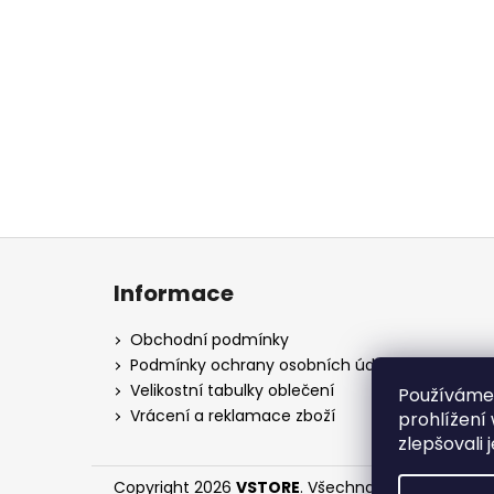
Z
á
Informace
p
a
Obchodní podmínky
t
Podmínky ochrany osobních údajů
í
Velikostní tabulky oblečení
Používáme
Vrácení a reklamace zboží
prohlížení
zlepšovali 
Copyright 2026
VSTORE
. Všechna práva vyhraze