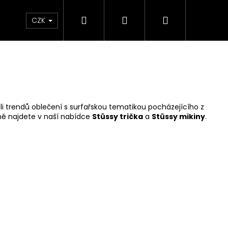
Hledat
Přihlášení
Nákupní
Značky
CZK
košík
i trendů oblečení s surfařskou tematikou pocházejícího z
lně najdete v naší nabídce
Stüssy trička
a
Stüssy mikiny
.
S BACKPACK