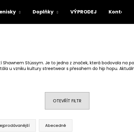
enisky
Doplňky
VÝPRODEJ
Kontakt
Co potřebujete najít?
HLEDAT
í Shawnem Stüssym. Je to jedna z značek, která bodovala na pol
tála u vzniku kultury streetwear s přesahem do
hip hopu
. Aktuá
Doporučujeme
OTEVŘÍT FILTR
ejprodávanější
Abecedně
STÜSSY TUFF STUFF TEE
STÜSSY CANVA