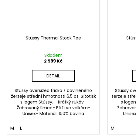
Stüssy Thermal Stock Tee
Stüs
Skladem
2 599 Kč
DETAIL
Stüssy oversized tričko z bavlněného
Stüssy ov
žerzeje střední hmotnosti 6,5 oz. Sítotisk
žerzeje stře
s logem Stüssy. - Krátký rukáv-
s logem
Žebrovaný límec- Běží ve velkém-
Žebrovan
Unisex- Materiál: 100% bavlna
Unisex
M
L
M