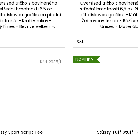
ersized tričko z bavlněného
Oversized tričko z bavlněn
 střední hmotnosti 6,5 oz.
střední hmotnosti 6,5 oz. 
totiskovou grafiku na přední
sítotiskovou grafiku. - Krá
í straně. - Krátký rukáv-
Žebrovaný límec - Běží v
 límec- Běží ve velkém-...
Unisex - Materiál:..
XXL
NOVINKA
Kód:
2985/L
ssy Sport Script Tee
Stüssy Tuff Stuff 