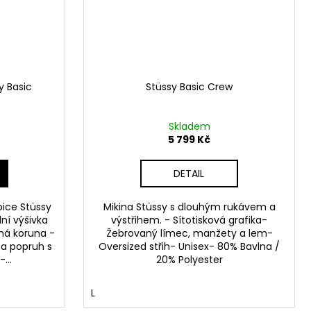
y Basic
Stüssy Basic Crew
Skladem
5 799 Kč
DETAIL
pice Stüssy
Mikina Stüssy s dlouhým rukávem a
ní výšivka
výstřihem. - Sítotisková grafika-
ná koruna -
Žebrovaný límec, manžety a lem-
na popruh s
Oversized střih- Unisex- 80% Bavlna /
...
20% Polyester
L