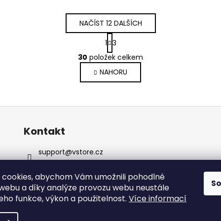
NAČÍST 12 DALŠÍCH
S
1
3
t
O
r
30
položek celkem
v
á
NAHORU
l
n
k
á
o
d
v
a
á
c
n
í
Kontakt
í
p
r
support
@
vstore.cz
v
+420722092895
k
 cookies, abychom Vám umožnili pohodlné
y
S
 webu a díky analýze provozu webu neustále
v
jeho funkce, výkon a použitelnost.
Více informací
ý
p
na.