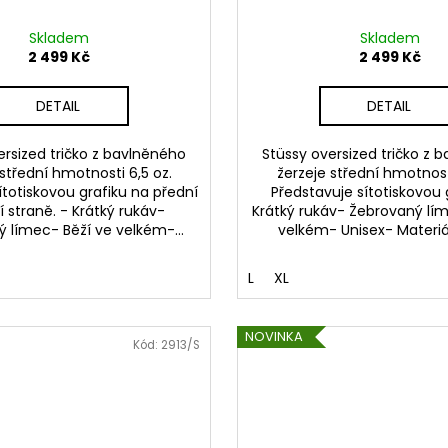
Skladem
Skladem
2 499 Kč
2 499 Kč
DETAIL
DETAIL
ersized tričko z bavlněného
Stüssy oversized tričko z 
 střední hmotnosti 6,5 oz.
žerzeje střední hmotnosti
totiskovou grafiku na přední
Představuje sítotiskovou g
í straně. - Krátký rukáv-
Krátký rukáv- Žebrovaný lím
 límec- Běží ve velkém-...
velkém- Unisex- Materiál:
L
XL
NOVINKA
Kód:
2913/S