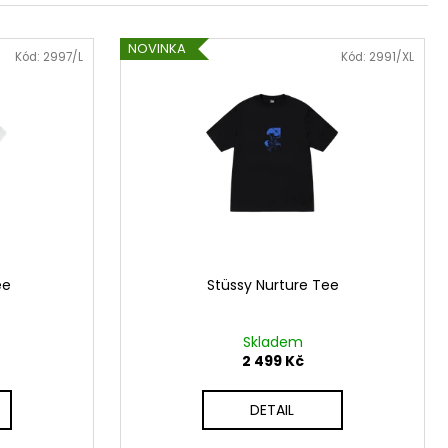
NOVINKA
Kód:
2997/L
Kód:
2991/XL
ee
Stüssy Nurture Tee
Skladem
2 499 Kč
DETAIL