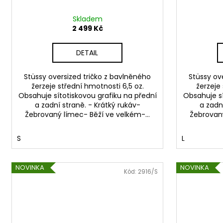
Skladem
2 499 Kč
DETAIL
Stüssy oversized tričko z bavlněného
Stüssy ov
žerzeje střední hmotnosti 6,5 oz.
žerzeje
Obsahuje sítotiskovou grafiku na přední
Obsahuje sí
a zadní straně. - Krátký rukáv-
a zadn
Žebrovaný límec- Běží ve velkém-...
Žebrovaný
S
L
NOVINKA
NOVINKA
Kód:
2916/S