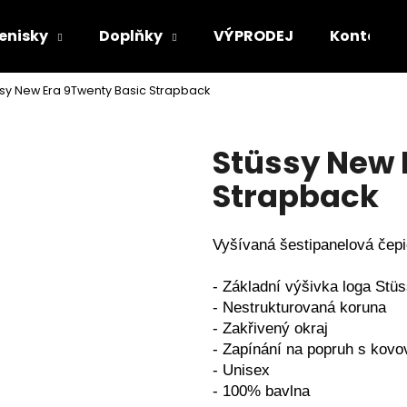
enisky
Doplňky
VÝPRODEJ
Kontakt
sy New Era 9Twenty Basic Strapback
Co potřebujete najít?
Stüssy New 
HLEDAT
Strapback
Vyšívaná šestipanelová čep
Doporučujeme
- Základní výšivka loga Stüs
- Nestrukturovaná koruna

- Zakřivený okraj

- Zapínání na popruh s kovov
- Unisex

- 100% bavlna
STÜSSY TUFF STUFF TEE
STÜSSY CANVA