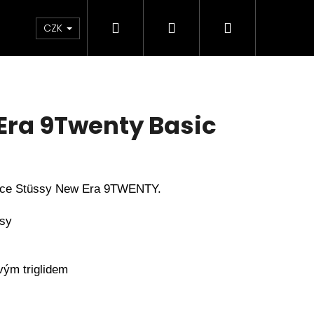
Hledat
Přihlášení
Nákupní
Značky
CZK
košík
Era 9Twenty Basic
ice Stüssy New Era 9TWENTY.

sy

ým triglidem

S BACKPACK