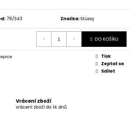
d:
76/S43
Značka:
Stüssy
DO KOŠÍKU
Tisk
čepice
Zeptat se
Sdílet
Vrácení zboží
vrácení zboží do 14 dnů