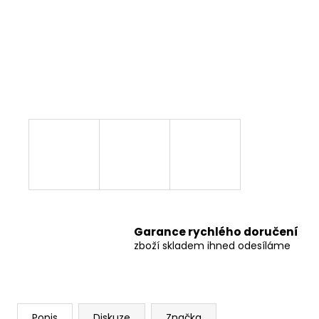
499 Kč
Původně:
549 Kč
Garance rychlého doručení
zboží skladem ihned odesíláme
Popis
Diskuze
Značka