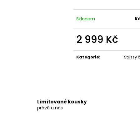
2 499 Kč
4 839 Kč
Skladem
Kó
2 999 Kč
Měrná
cena:
Kategorie
:
Stüssy 
Limitované kousky
právě u nás