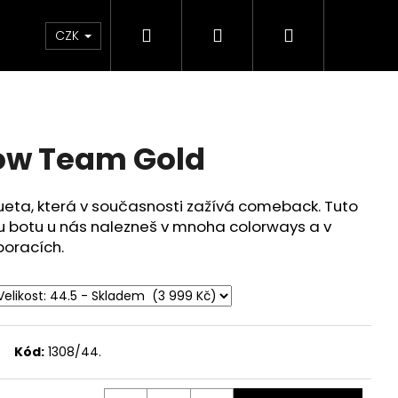
Hledat
Přihlášení
Nákupní
Značky
CZK
košík
ow Team Gold
ilueta, která v současnosti zažívá comeback. Tuto
u botu u nás nalezneš v mnoha
colorways
a v
boracích.
Kód:
1308/44.
 CAMPFIRE ORANGE