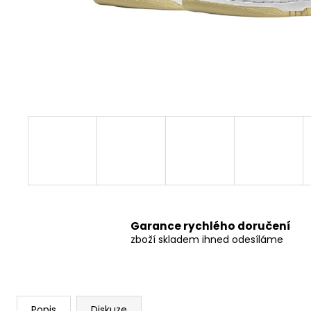
499 Kč
Původně:
549 Kč
Garance rychlého doručení
zboží skladem ihned odesíláme
Popis
Diskuze