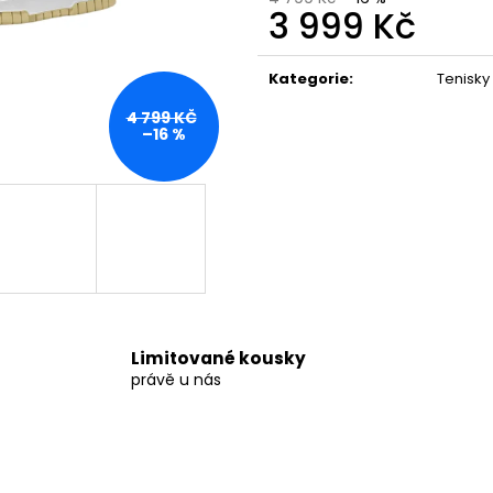
2 599 Kč
3 999 Kč
3 999 Kč
Měrná
cena:
Kategorie
:
Tenisky
4 799 KČ
–16 %
Limitované kousky
právě u nás