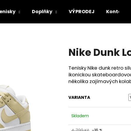
enisky
Doplňky
VÝPRODEJ
Kontakt
Co potřebujete najít?
Nike Dunk L
HLEDAT
Tenisky Nike dunk retro s
ikonickou skateboardovo
Doporučujeme
několika zajímavých kola
VARIANTA
Skladem
SUPREME CREW 96 TEE
NIKE DUNK LOW
4 799 Kč
–16 %