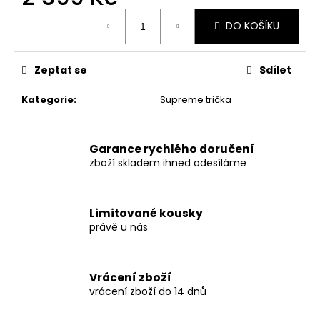
č
Měrná
u
DO KOŠÍKU
cena:
j
e
m
Zeptat se
Sdílet
e
Kategorie
:
Supreme trička
PLEASURES
WHEELS
SNAPBACK
Garance rychlého doručení
CAP
zboží skladem ihned odesíláme
1
499
Kč
Limitované kousky
právě u nás
Vrácení zboží
vrácení zboží do 14 dnů