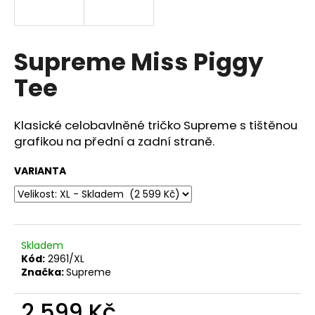
a
j
í
Supreme Miss Piggy
t
Tee
?
Klasické celobavlněné tričko Supreme s tištěnou
grafikou na přední a zadní straně.
HLEDAT
VARIANTA
D
o
Skladem
p
Kód:
2961/XL
o
Značka:
Supreme
r
u
2 599 Kč