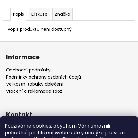
Popis
Diskuze
Značka
Popis produktu není dostupný
Z
á
Informace
p
a
Obchodní podmínky
t
Podmínky ochrany osobních údajů
í
Velikostní tabulky oblečení
Vrácení a reklamace zboží
Kontakt
Používáme cookies, abychom Vám umožnili
support
@
vstore.cz
pohodlné prohlížení webu a díky analýze provozu
+420722092895