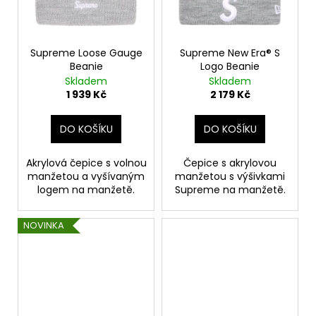
č
u
j
e
Supreme Loose Gauge
Supreme New Era® S
m
Beanie
Logo Beanie
e
Skladem
Skladem
1 939 Kč
2 179 Kč
SUPREME®/HANES®
DO KOŠÍKU
DO KOŠÍKU
BOXER
(BLACK)
Akrylová čepice s volnou
Čepice s akrylovou
499
Kč
manžetou a vyšívaným
manžetou s výšivkami
Původně:
logem na manžetě.
Supreme na manžetě.
549
Kč
NOVINKA