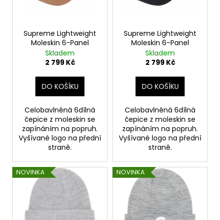
p
ů
a
r
j
o
Supreme Lightweight
Supreme Lightweight
í
Moleskin 6-Panel
Moleskin 6-Panel
d
t
Skladem
Skladem
u
?
2 799 Kč
2 799 Kč
k
t
DO KOŠÍKU
DO KOŠÍKU
ů
Celobavlněná 6dílná
Celobavlněná 6dílná
HLEDAT
čepice z moleskin se
čepice z moleskin se
zapínáním na popruh.
zapínáním na popruh.
Vyšívané logo na přední
Vyšívané logo na přední
straně.
straně.
D
o
NOVINKA
NOVINKA
p
o
r
u