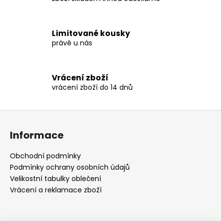
d
a
c
Limitované kousky
í
právě u nás
p
r
v
Vrácení zboží
k
vrácení zboží do 14 dnů
y
v
ý
Z
p
á
i
Informace
p
s
a
u
Obchodní podmínky
t
Podmínky ochrany osobních údajů
í
Velikostní tabulky oblečení
Vrácení a reklamace zboží