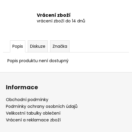
Vrácení zboží
vrácení zboží do 14 dnů
Popis
Diskuze
Značka
Popis produktu není dostupný
Z
á
Informace
p
a
Obchodní podmínky
t
Podmínky ochrany osobních údajů
í
Velikostní tabulky oblečení
Vrácení a reklamace zboží