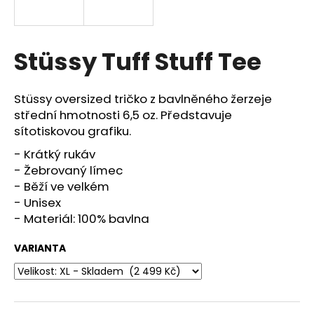
a
j
í
Stüssy Tuff Stuff Tee
t
?
Stüssy oversized tričko z bavlněného žerzeje
střední hmotnosti 6,5 oz. Představuje
sítotiskovou grafiku.
- Krátký rukáv
HLEDAT
- Žebrovaný límec
- Běží ve velkém
- Unisex
- Materiál: 100% bavlna
D
o
VARIANTA
p
o
r
u