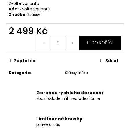
č
Zvolte variantu
u
Kód:
Zvolte variantu
j
Značka:
Stüssy
e
m
2 499 Kč
e
Měrná
DO KOŠÍKU
cena:
PALACE
MOCK
NECK
Zeptat se
Sdílet
320
CREW
Kategorie
:
Stüssy trička
3
299
Kč
Garance rychlého doručení
zboží skladem ihned odesíláme
Limitované kousky
právě u nás