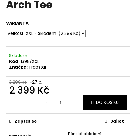
Arch Tee
a
j
í
VARIANTA
t
?
Skladem
Kód:
1398/XXL
Značka:
Trapstar
HLEDAT
3 299 Kč
–27 %
2 399 Kč
D
Měrná
DO KOŠÍKU
o
cena:
p
o
Zeptat se
Sdílet
r
u
Pánské oblečení