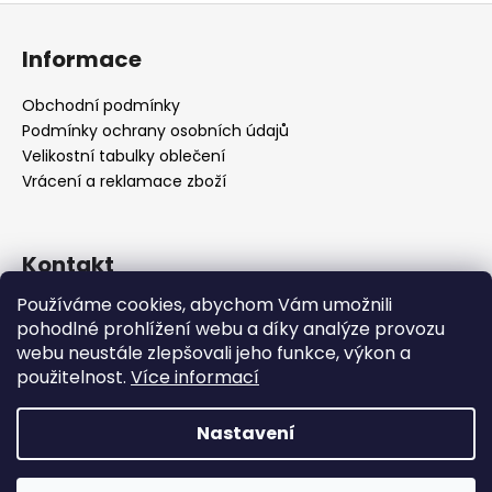
Z
á
Informace
p
a
Obchodní podmínky
t
Podmínky ochrany osobních údajů
í
Velikostní tabulky oblečení
Vrácení a reklamace zboží
Kontakt
Používáme cookies, abychom Vám umožnili
support
@
vstore.cz
pohodlné prohlížení webu a díky analýze provozu
+420722092895
webu neustále zlepšovali jeho funkce, výkon a
použitelnost.
Více informací
Nastavení
Vytvořil Shoptet