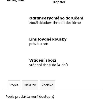
č
Kategorie
:
Trapstar
u
j
e
Garance rychlého doručení
m
zboží skladem ihned odesíláme
e
Limitované kousky
SUPREME
právě u nás
PAINT
TEE
2
499
Vrácení zboží
Kč
vrácení zboží do 14 dnů
Popis
Diskuze
Značka
Popis produktu není dostupný