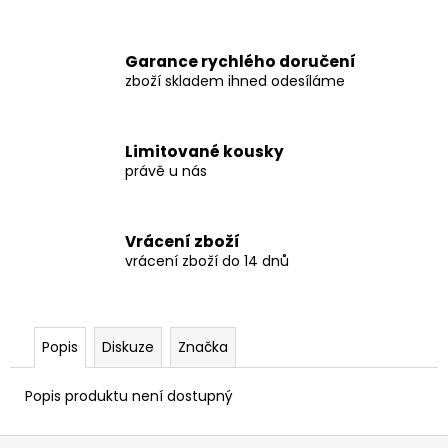
č
u
j
Garance rychlého doručení
e
zboží skladem ihned odesíláme
m
e
Limitované kousky
PLEASURES
právě u nás
EXPAND
HEAVYWEIGHT
T-
SHIRT
Vrácení zboží
vrácení zboží do 14 dnů
2
199
Kč
Popis
Diskuze
Značka
Popis produktu není dostupný
Z