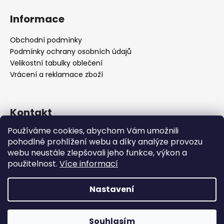
á
Informace
p
a
Obchodní podmínky
t
Podmínky ochrany osobních údajů
í
Velikostní tabulky oblečení
Vrácení a reklamace zboží
Kontakt
Používáme cookies, abychom Vám umožnili
support
@
vstore.cz
pohodlné prohlížení webu a díky analýze provozu
+420722092895
webu neustále zlepšovali jeho funkce, výkon a
použitelnost.
Více informací
Nastavení
Vytvořil Shoptet
Souhlasím
Copyright 2026
VSTORE
. Všechna práva vyhrazena.