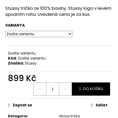
a
Stüssy tričko ze 100% bavlny. Stüssy logo v levém
j
spodním rohu. Uvedená cena je za kus.
í
VARIANTA
t
?
Zvolte variantu
Kód:
Zvolte variantu
HLEDAT
Značka:
Stüssy
899 Kč
D
Měrná
DO KOŠÍKU
o
cena:
p
o
Zeptat se
Sdílet
r
u
Kategorie
:
Stüssy trička