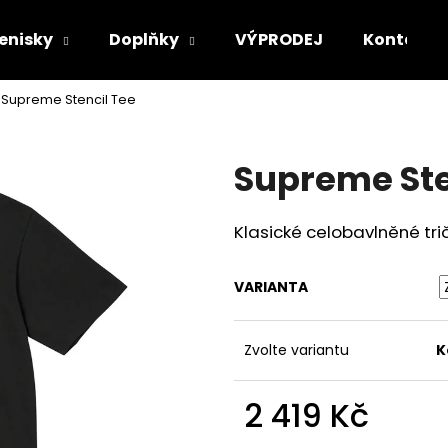
enisky
Doplňky
VÝPRODEJ
Kontakt
Supreme Stencil Tee
Co potřebujete najít?
Supreme Ste
HLEDAT
Klasické celobavlněné tri
Doporučujeme
VARIANTA
Zvolte variantu
K
2 419 Kč
STÜSSY TUFF STUFF TEE
STÜSSY CANVA
Měrná