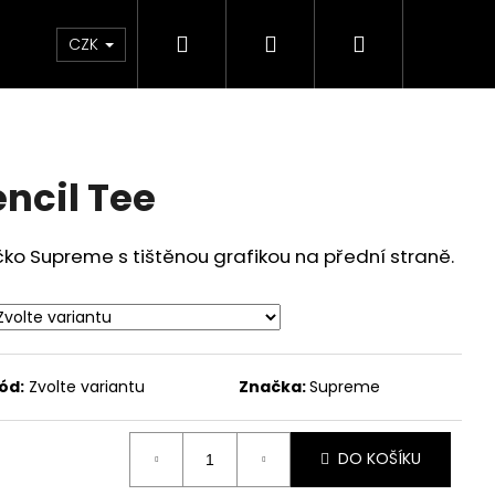
Hledat
Přihlášení
Nákupní
Značky
CZK
košík
ncil Tee
čko Supreme s tištěnou grafikou na přední straně.
ód:
Zvolte variantu
Značka:
Supreme
DO KOŠÍKU
S BACKPACK