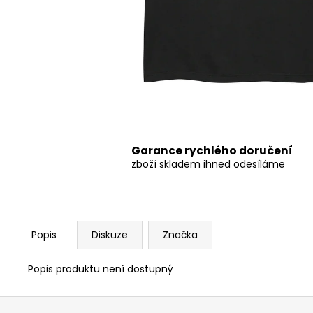
499 Kč
Původně:
549 Kč
Garance rychlého doručení
zboží skladem ihned odesíláme
Popis
Diskuze
Značka
Popis produktu není dostupný
Z