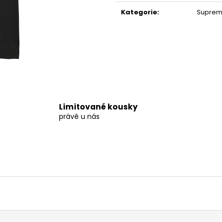
2 499 Kč
4 839 Kč
cena:
Kategorie
:
Supreme
Limitované kousky
právě u nás