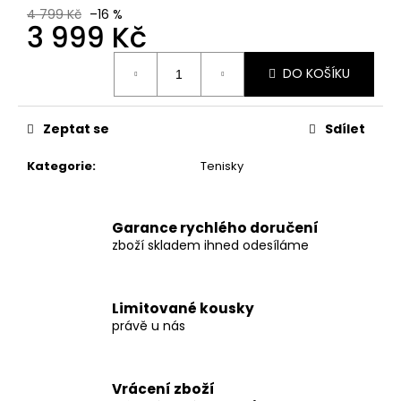
č
4 799 Kč
–16 %
u
3 999 Kč
j
e
Měrná
DO KOŠÍKU
cena:
m
e
Zeptat se
Sdílet
SUPREME®/HANES®
Kategorie
:
Tenisky
BOXER
(BLACK)
499
Kč
Garance rychlého doručení
Původně:
zboží skladem ihned odesíláme
549
Kč
Limitované kousky
právě u nás
Vrácení zboží