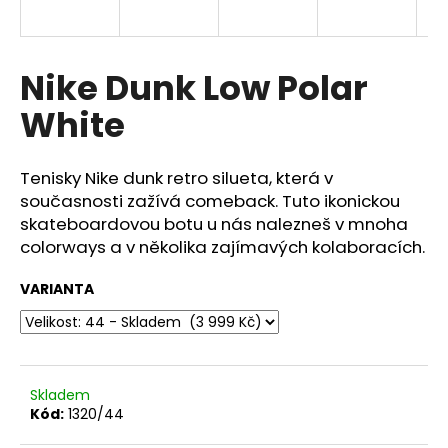
a
j
í
Nike Dunk Low Polar
t
White
?
Tenisky Nike dunk retro silueta, která v
současnosti zažívá comeback. Tuto ikonickou
skateboardovou botu u nás nalezneš v mnoha
HLEDAT
colorways
a v několika zajímavých kolaboracích.
VARIANTA
D
o
p
o
Skladem
r
Kód:
1320/44
u