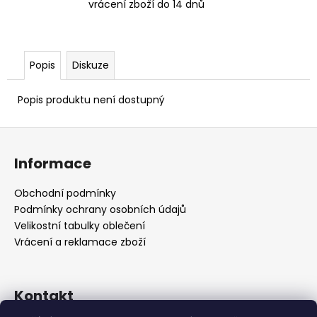
vrácení zboží do 14 dnů
Popis
Diskuze
Popis produktu není dostupný
Z
á
Informace
p
a
Obchodní podmínky
t
Podmínky ochrany osobních údajů
í
Velikostní tabulky oblečení
Vrácení a reklamace zboží
Kontakt