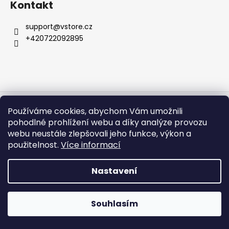
Kontakt
a
j
support
@
vstore.cz
í
+420722092895
t
?
Vytvořil Shoptet
Používáme cookies, abychom Vám umožnili
Copyright 2026
VSTORE
. Všechna práva vyhrazena.
HLEDAT
pohodlné prohlížení webu a díky analýze provozu
webu neustále zlepšovali jeho funkce, výkon a
použitelnost.
Více informací
D
Nastavení
o
p
o
Souhlasím
r
u