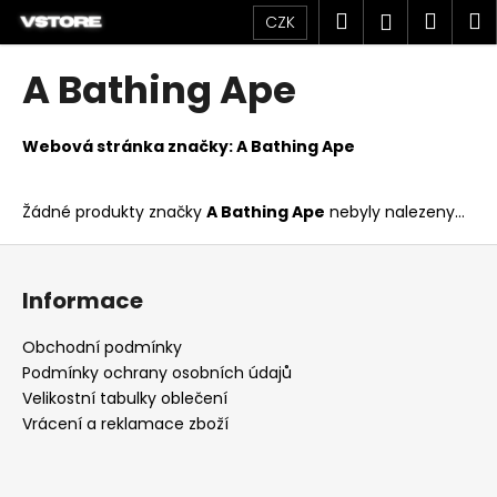
K
Přejít
Hledat
Náku
M
Přihlášen
CZK
na
o
obsah
Zpět
Zpět
košík
š
A Bathing Ape
í
C
k
o
Webová stránka značky:
A Bathing Ape
p
o
Žádné produkty značky
A Bathing Ape
nebyly nalezeny...
t
Z
ř
á
e
Informace
p
b
a
u
Obchodní podmínky
t
Podmínky ochrany osobních údajů
j
í
Velikostní tabulky oblečení
e
Vrácení a reklamace zboží
t
e
n