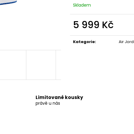
2 599 Kč
3 999 Kč
Skladem
5 999 Kč
Měrná
cena:
Kategorie
:
Air Jord
Limitované kousky
právě u nás