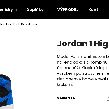
enisky
Doplňky
VÝPRODEJ
Kontakt
Jordan 1 High Royal Blue
Co potřebujete najít?
Jordan 1 Hig
HLEDAT
Model AJ1 změnil historii
na jeho odkaz a kombinuje
Doporučujeme
černou kůží. Klasické logo
vysokém polstrovaném le
designem v barvě Royal 
krokem.
VARIANTA
SUPREME CREW 96 TEE
NIKE DUNK LOW