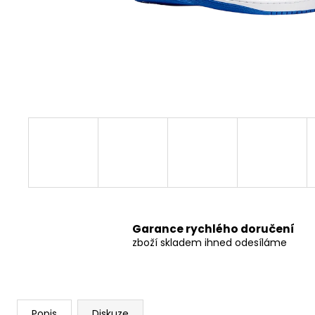
499 Kč
Původně:
549 Kč
Garance rychlého doručení
zboží skladem ihned odesíláme
Popis
Diskuze