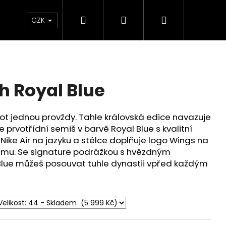
Hledat
Přihlášení
Nákupní
Značky
CZK
košík
h Royal Blue
 bot jednou provždy. Tahle královská edice navazuje
 prvotřídní semiš v barvě Royal Blue s kvalitní
 Nike Air na jazyku a stélce doplňuje logo Wings na
mu. Se signature podrážkou s hvězdným
Blue můžeš posouvat tuhle dynastii vpřed každým
 CAMPFIRE ORANGE