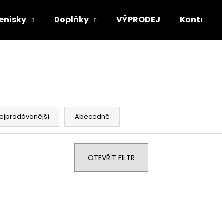
enisky
Doplňky
VÝPRODEJ
Kontakt
Co potřebujete najít?
HLEDAT
ejprodávanější
Abecedně
Doporučujeme
OTEVŘÍT FILTR
SUPREME CREW 96 TEE
NIKE DUNK LOW