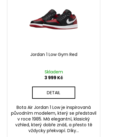
i
499 Kč
u
s
Původně:
549 Kč
k
p
t
r
ů
o
d
u
Jordan 1 Low Gym Red
k
t
ů
Skladem
3 999 Kč
DETAIL
Bota Air Jordan 1 Low je inspirovaná
původním modelem, který se představil
v roce 1985. Má elegantní, klasický
vzhled, který dobře znáš, a přesto tě
vždycky překvapí. Díky...