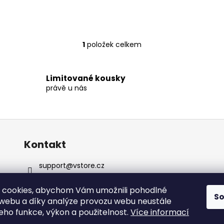
1
položek celkem
O
v
l
Limitované kousky
á
právě u nás
d
a
c
í
p
Kontakt
r
v
support
@
vstore.cz
k
+420722092895
y
 cookies, abychom Vám umožnili pohodlné
v
S
 webu a díky analýze provozu webu neustále
ý
jeho funkce, výkon a použitelnost.
Více informací
p