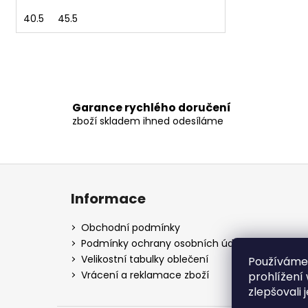
40.5
45.5
Garance rychlého doručení
zboží skladem ihned odesíláme
Z
á
Informace
p
a
Obchodní podmínky
t
Podmínky ochrany osobních údajů
í
Velikostní tabulky oblečení
Používáme
Vrácení a reklamace zboží
prohlížení
zlepšovali 