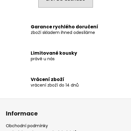
a
j
í
Garance rychlého doručení
t
zboží skladem ihned odesíláme
?
Limitované kousky
právě u nás
HLEDAT
Vrácení zboží
vrácení zboží do 14 dnů
D
o
Z
p
á
o
Informace
p
r
a
u
Obchodní podmínky