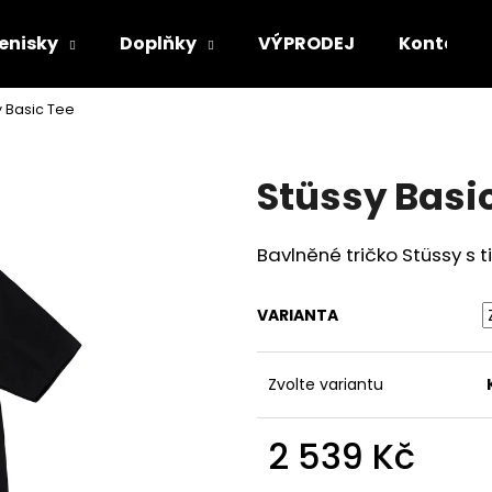
enisky
Doplňky
VÝPRODEJ
Kontakt
y Basic Tee
Co potřebujete najít?
Stüssy Basi
HLEDAT
Bavlněné tričko Stüssy s 
Doporučujeme
VARIANTA
Zvolte variantu
2 539 Kč
SUPREME CREW 96 TEE
NIKE DUNK LOW
Měrná