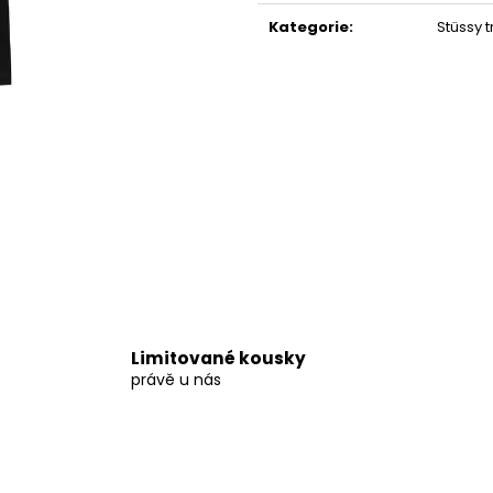
2 599 Kč
3 999 Kč
cena:
Kategorie
:
Stüssy t
Limitované kousky
právě u nás