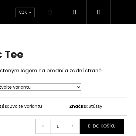
Hledat
Přihlášení
Nákupní
Značky
CZK
košík
c Tee
tištěným logem na přední a zadní straně.
Kód:
Zvolte variantu
Značka:
Stüssy
DO KOŠÍKU
 CAMPFIRE ORANGE