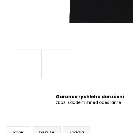
499 Kč
Původně:
549 Kč
Garance rychlého doručení
zboží skladem ihned odesíláme
Popis
Diskuze
Značka